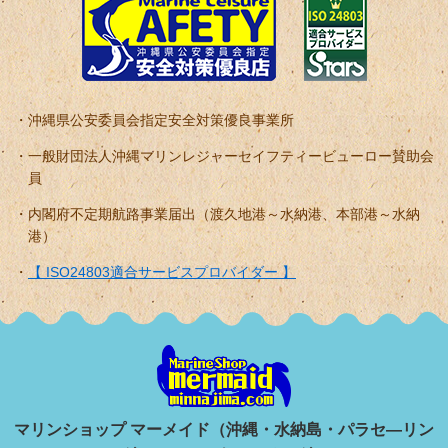
沖縄県公安委員会指定安全対策優良事業所
一般財団法人沖縄マリンレジャーセイフティービューロー賛助会
員
内閣府不定期航路事業届出（渡久地港～水納港、本部港～水納
港）
【 ISO24803適合サービスプロバイダー 】
マリンショップ マーメイド（沖縄・水納島・パラセ―リン