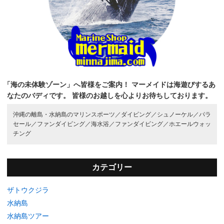
「海の未体験ゾーン」へ皆様をご案内！
マーメイドは海遊びするあ
なたのバディです。
皆様のお越しを心よりお待ちしております。
沖縄の離島・水納島のマリンスポーツ／
ダイビング／
シュノーケル／
パラ
セール／
ファンダイビング／
海水浴／
ファンダイビング／
ホエールウォッ
チング
カテゴリー
ザトウクジラ
水納島
水納島ツアー