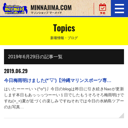
Topics
新着情報・ブログ
2019年6月29日の記事一覧
2019.06.29
今日梅雨明けました(*’▽’)【沖縄マリンスポーツ専…
はいたーーーいヽ(^o^)丿今日のblogは昨日に引き続きNaoが更新
します本日もあっっっつーーい１日でしたもうそろそろ梅雨明けで
すね(>_<)夏が近づくの楽しみですねそれでは今日の水納島ツアー
のお写真…