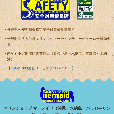
沖縄県公安委員会指定安全対策優良事業所
一般財団法人沖縄マリンレジャーセイフティービューロー賛助会
員
内閣府不定期航路事業届出（渡久地港～水納港、本部港～水納
港）
【 ISO24803適合サービスプロバイダー 】
マリンショップ マーメイド（沖縄・水納島・パラセ―リン