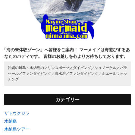
「海の未体験ゾーン」へ皆様をご案内！
マーメイドは海遊びするあ
なたのバディです。
皆様のお越しを心よりお待ちしております。
沖縄の離島・水納島のマリンスポーツ／
ダイビング／
シュノーケル／
パラ
セール／
ファンダイビング／
海水浴／
ファンダイビング／
ホエールウォッ
チング
カテゴリー
ザトウクジラ
水納島
水納島ツアー