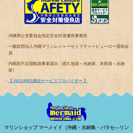
沖縄県公安委員会指定安全対策優良事業所
一般財団法人沖縄マリンレジャーセイフティービューロー賛助会
員
内閣府不定期航路事業届出（渡久地港～水納港、本部港～水納
港）
【 ISO24803適合サービスプロバイダー 】
マリンショップ マーメイド（沖縄・水納島・パラセ―リン