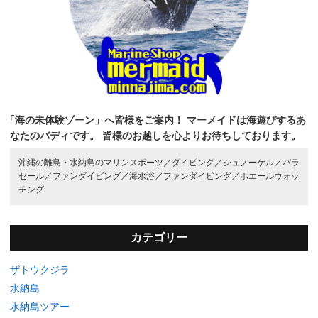
「海の未体験ゾーン」へ皆様をご案内！
マーメイドは海遊びするあ
なたのバディです。
皆様のお越しを心よりお待ちしております。
沖縄の離島・水納島のマリンスポーツ／
ダイビング／
シュノーケル／
パラ
セール／
ファンダイビング／
海水浴／
ファンダイビング／
ホエールウォッ
チング
カテゴリー
ザトウクジラ
水納島
水納島ツアー