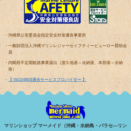
沖縄県公安委員会指定安全対策優良事業所
一般財団法人沖縄マリンレジャーセイフティービューロー賛助会
員
内閣府不定期航路事業届出（渡久地港～水納港、本部港～水納
港）
【 ISO24803適合サービスプロバイダー 】
マリンショップ マーメイド（沖縄・水納島・パラセ―リン