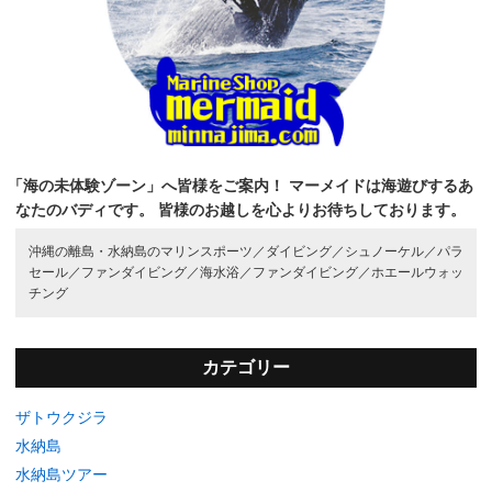
「海の未体験ゾーン」へ皆様をご案内！
マーメイドは海遊びするあ
なたのバディです。
皆様のお越しを心よりお待ちしております。
沖縄の離島・水納島のマリンスポーツ／
ダイビング／
シュノーケル／
パラ
セール／
ファンダイビング／
海水浴／
ファンダイビング／
ホエールウォッ
チング
カテゴリー
ザトウクジラ
水納島
水納島ツアー