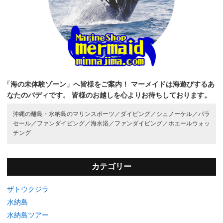
「海の未体験ゾーン」へ皆様をご案内！
マーメイドは海遊びするあ
なたのバディです。
皆様のお越しを心よりお待ちしております。
沖縄の離島・水納島のマリンスポーツ／
ダイビング／
シュノーケル／
パラ
セール／
ファンダイビング／
海水浴／
ファンダイビング／
ホエールウォッ
チング
カテゴリー
ザトウクジラ
水納島
水納島ツアー