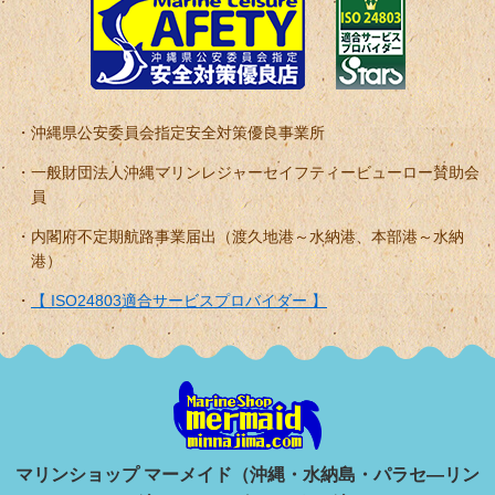
沖縄県公安委員会指定安全対策優良事業所
一般財団法人沖縄マリンレジャーセイフティービューロー賛助会
員
内閣府不定期航路事業届出（渡久地港～水納港、本部港～水納
港）
【 ISO24803適合サービスプロバイダー 】
マリンショップ マーメイド（沖縄・水納島・パラセ―リン