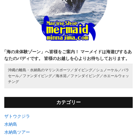
「海の未体験ゾーン」へ皆様をご案内！
マーメイドは海遊びするあ
なたのバディです。
皆様のお越しを心よりお待ちしております。
沖縄の離島・水納島のマリンスポーツ／
ダイビング／
シュノーケル／
パラ
セール／
ファンダイビング／
海水浴／
ファンダイビング／
ホエールウォッ
チング
カテゴリー
ザトウクジラ
水納島
水納島ツアー