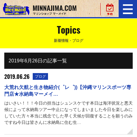
Topics
新着情報・ブログ
2019年6月26日の記事一覧
2019.06.26
ブログ
大荒れ欠航と生き物紹介(゜レ゜))【沖縄マリンスポーツ専
門店★水納島マーメイ…
はいさい！！！今日の担当はシュンスケです本日は海洋状況と悪天
候によって水納島ツアー中止になってしまいました今日を楽しみに
していた方々本当に残念でした早く天候が回復することを願うのみ
ですね今日は皆さんに水納島に住む生…