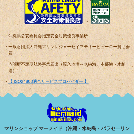
沖縄県公安委員会指定安全対策優良事業所
一般財団法人沖縄マリンレジャーセイフティービューロー賛助会
員
内閣府不定期航路事業届出（渡久地港～水納港、本部港～水納
港）
【 ISO24803適合サービスプロバイダー 】
マリンショップ マーメイド（沖縄・水納島・パラセ―リン