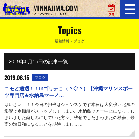
Topics
新着情報・ブログ
2019年6月15日の記事一覧
2019.06.15
ブログ
ニモと遭遇！！inゴリチョ（＾◇＾）【沖縄マリンスポー
ツ専門店★水納島マーメ…
はいさい！！！今日の担当はシュンスケです本日は大変強い北風の
影響で定期船がストップしてしまい、水納島ツアー中止になってし
まいました楽しみにしていた方々、残念でしたよねまたの機会、最
高の海日和になることを期待しましょ…