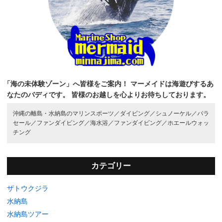
「海の未体験ゾーン」へ皆様をご案内！
マーメイドは海遊びするあ
なたのバディです。
皆様のお越しを心よりお待ちしております。
沖縄の離島・水納島のマリンスポーツ／
ダイビング／
シュノーケル／
パラ
セール／
ファンダイビング／
海水浴／
ファンダイビング／
ホエールウォッ
チング
カテゴリー
ザトウクジラ
水納島
水納島ツアー