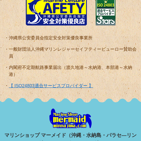
沖縄県公安委員会指定安全対策優良事業所
一般財団法人沖縄マリンレジャーセイフティービューロー賛助会
員
内閣府不定期航路事業届出（渡久地港～水納港、本部港～水納
港）
【 ISO24803適合サービスプロバイダー 】
マリンショップ マーメイド（沖縄・水納島・パラセ―リン