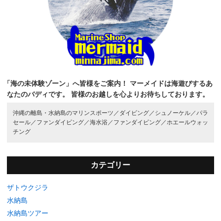
「海の未体験ゾーン」へ皆様をご案内！
マーメイドは海遊びするあ
なたのバディです。
皆様のお越しを心よりお待ちしております。
沖縄の離島・水納島のマリンスポーツ／
ダイビング／
シュノーケル／
パラ
セール／
ファンダイビング／
海水浴／
ファンダイビング／
ホエールウォッ
チング
カテゴリー
ザトウクジラ
水納島
水納島ツアー