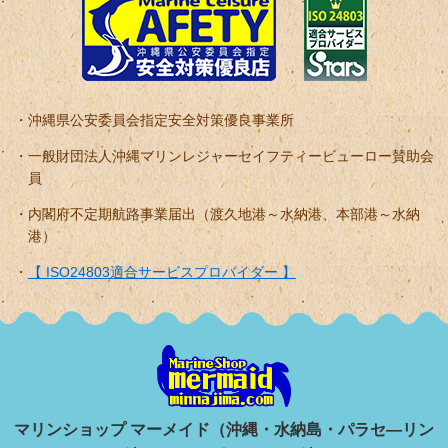
沖縄県公安委員会指定安全対策優良事業所
一般財団法人沖縄マリンレジャーセイフティービューロー賛助会
員
内閣府不定期航路事業届出（渡久地港～水納港、本部港～水納
港）
【 ISO24803適合サービスプロバイダー 】
マリンショップ マーメイド（沖縄・水納島・パラセ―リン