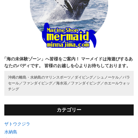
「海の未体験ゾーン」へ皆様をご案内！
マーメイドは海遊びするあ
なたのバディです。
皆様のお越しを心よりお待ちしております。
沖縄の離島・水納島のマリンスポーツ／
ダイビング／
シュノーケル／
パラ
セール／
ファンダイビング／
海水浴／
ファンダイビング／
ホエールウォッ
チング
カテゴリー
ザトウクジラ
水納島