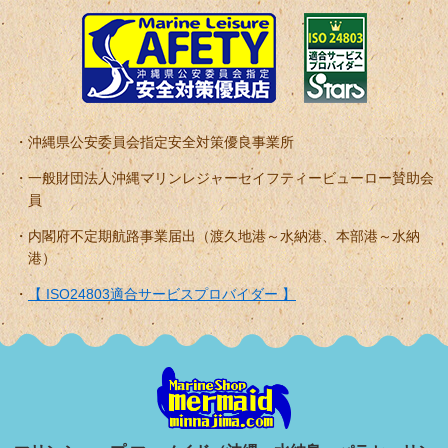
沖縄県公安委員会指定安全対策優良事業所
一般財団法人沖縄マリンレジャーセイフティービューロー賛助会
員
内閣府不定期航路事業届出（渡久地港～水納港、本部港～水納
港）
【 ISO24803適合サービスプロバイダー 】