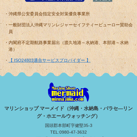
沖縄県公安委員会指定安全対策優良事業所
一般財団法人沖縄マリンレジャーセイフティービューロー賛助会
員
内閣府不定期航路事業届出（渡久地港～水納港、本部港～水納
港）
【 ISO24803適合サービスプロバイダー 】
マリンショップ マーメイド（沖縄・水納島・パラセ―リン
グ・ホエールウォッチング）
国頭郡本部町字健堅35-3
TEL:0980-47-3632