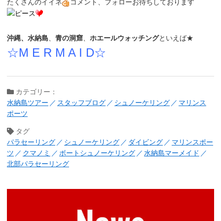
たくさんのイイネ
コメント、フォローお待ちしております
沖縄、水納島
、
青の洞窟
、
ホエールウォッチング
といえば★
☆M E R M A I D☆
カテゴリー：
水納島ツアー
スタッフブログ
シュノーケリング
マリンス
ポーツ
タグ
パラセーリング
シュノーケリング
ダイビング
マリンスポー
ツ
クマノミ
ボートシュノーケリング
水納島マーメイド
北部パラセーリング