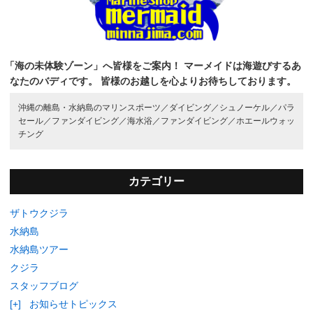
「海の未体験ゾーン」へ皆様をご案内！
マーメイドは海遊びするあ
なたのバディです。
皆様のお越しを心よりお待ちしております。
沖縄の離島・水納島のマリンスポーツ／
ダイビング／
シュノーケル／
パラ
セール／
ファンダイビング／
海水浴／
ファンダイビング／
ホエールウォッ
チング
カテゴリー
ザトウクジラ
水納島
水納島ツアー
クジラ
スタッフブログ
[+]
お知らせトピックス