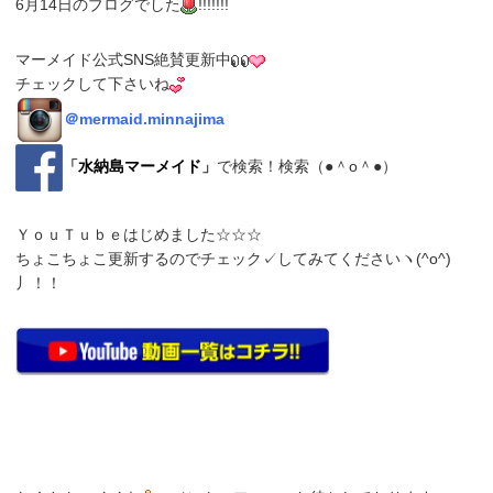
6月14日のブログでした
!!!!!!!
マーメイド公式SNS絶賛更新中
チェックして下さいね
＠
mermaid.minnajima
「
水納島マーメイド
」
で検索！検索（●＾o＾●）
ＹｏｕＴｕｂｅはじめました☆☆☆
ちょこちょこ更新するのでチェック✓してみてくださいヽ(^o^)
丿！！