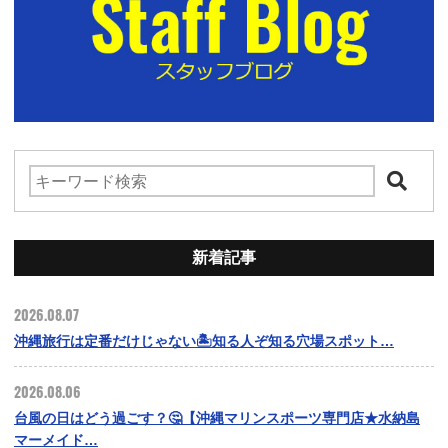
新着記事
2026.08.07
沖縄旅行は定番だけじゃない🏝️知る人ぞ知る穴場スポット…
2026.08.06
台風の日はどう過ごす？🤔【沖縄マリンスポーツ専門店★水納島
マーメイド…