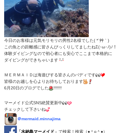
今日のお客様は元気モリモリの男性2名様でした( *´艸｀)
この魚との距離感に皆さんびっくりしてましたねΣ(･ω･ﾉ)ﾉ！
体験ダイビングなので初心者にも安心でここまで本格的に
ダイビングができちゃいます
ＭＥＲＭＡＩＤは海遊びする皆さんのバディです
皆様のお越しを心よりお待ちしております
6月20日のブログでした
!!!!!!!
マーメイド公式SNS絶賛更新中
チェックして下さいね
＠
mermaid.minnajima
「
水納島マーメイド
」
で検索！検索（●＾o＾●）