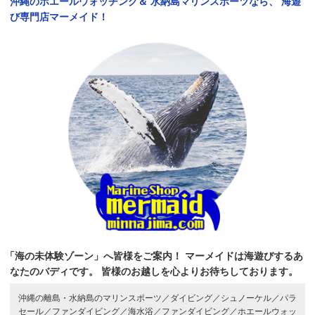
沖縄のホエールウォッチング＆
水納島マリンスポーツなら、
海遊
び専門店マーメイド！
「海の未体験ゾーン」へ皆様をご案内！
マーメイドは海遊びするあ
なたのバディです。
皆様のお越しを心よりお待ちしております。
沖縄の離島・水納島のマリンスポーツ／
ダイビング／
シュノーケル／
パラ
セール／
ファンダイビング／
海水浴／
ファンダイビング／
ホエールウォッ