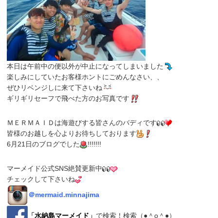
本日は午前中の便以外が中止になってしまいました
楽しみにしていたお客様ホントにごめんなさい、、
ぜひリベンジしに来て下さいね
ギリギリセーフで飛べた方のお写真です
ＭＥＲＭＡＩＤは海遊びする皆さんのバディです
皆様のお越しを心よりお待ちしております
6月21日のブログでした
!!!!!!!
マーメイド公式SNS絶賛更新中
チェックして下さいね
＠
mermaid.minnajima
「
水納島マーメイド
」
で検索！検索（●＾o＾●）