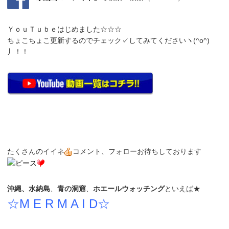
ＹｏｕＴｕｂｅはじめました☆☆☆
ちょこちょこ更新するのでチェック✓してみてくださいヽ(^o^)
丿！！
たくさんのイイネ
コメント、フォローお待ちしております
沖縄、水納島
、
青の洞窟
、
ホエールウォッチング
といえば★
☆M E R M A I D☆