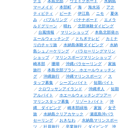
チョ
本島北部
ウェイクボード
水納島
マーメイド
本部町
海
海水浴
アク
ティビティ
ビーチ
伊江島
ニモ
夏休
み
バブルリング
バナナボード
エメラ
ルドグリーン
晴れ
北部体験ダイビング
台風情報
マリンショップ
本島北部発ホ
エールウォッチング
とちぎテレビ
カミナ
リのチャリ旅
水納島体験ダイビング
水納
島シュノーケリング
パラセーリングマリン
ショップ
マリンスポーツマリンショップ
崎本部
珊瑚
沖縄パラセーリング
家族
旅行
本島北部プラン ホエールウォッチン
グ
沖縄旅行
沖縄マリンスポーツ
ス
タッフ募集
シーズンバイト
短期バイト
クロワッサンアイランド
沖縄求人
短期
アルバイト
ホエールウォッチングツアー
マリンスタッフ募集
リゾートバイト
沖
縄 ダイビング
崎本部緑地
家族
女子
旅
水納島クリアカヤック
瀬底島沖パラ
セーリング
おきなわ
水納島マリンスポー
ツ
社員旅行
卒業旅行
ダイビング 沖