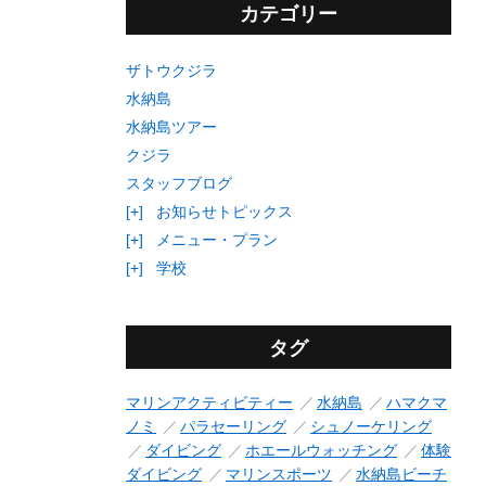
カテゴリー
ザトウクジラ
水納島
水納島ツアー
クジラ
スタッフブログ
[+]
お知らせトピックス
[+]
メニュー・プラン
[+]
学校
タグ
マリンアクティビティー
水納島
ハマクマ
ノミ
パラセーリング
シュノーケリング
ダイビング
ホエールウォッチング
体験
ダイビング
マリンスポーツ
水納島ビーチ