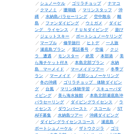
シュノーケル
ゴリラチョップ
ナマコ
クマノミ
珊瑚礁
マリンスタッフ
沖
縄
水納島パラセーリング
空中散歩
離
島
ファンダイビング
ウミガメ
ダイビ
ング ライセンス
ＦＵＮダイビング
遊び
ジェットスキー
ボートシュノーケリング
マーブル
修学旅行
ヒトデ
一人旅
瀬底島プラン
電話番号
空撮
クジ
ラ 遭遇
モンスター
絶景
本部港
美
ら海チケット付き
本島北部プラン
水納
島 マーメイド
マーメイドツアー
冬季プ
ラン
マーメイド
北部シュノーケリング
冬の沖縄
ゴリラチョップ 体験ダイビン
グ
台風
マリン体験学習
スキューバダ
イビング
美ら海水族館
本島北部瀬底島沖
パラセーリング
ダイビングライセンス
ラ
イセンス
ダウンバースト
スコール
ST
AFF募集
水納島ツアー
沖縄ダイビング
ダイビングライセンスコース
瀬底島
ボートシュノーケル
ザトウクジラ
ゴリ