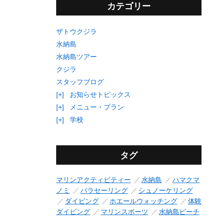
カテゴリー
ザトウクジラ
水納島
水納島ツアー
クジラ
スタッフブログ
[+]
お知らせトピックス
[+]
メニュー・プラン
[+]
学校
タグ
マリンアクティビティー
水納島
ハマクマ
ノミ
パラセーリング
シュノーケリング
ダイビング
ホエールウォッチング
体験
ダイビング
マリンスポーツ
水納島ビーチ