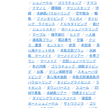
シュノーケル
ゴリラチョップ
ナマコ
クマノミ
珊瑚礁
マリンスタッフ
沖
縄
水納島パラセーリング
空中散歩
離
島
ファンダイビング
ウミガメ
ダイビ
ング ライセンス
ＦＵＮダイビング
遊び
ジェットスキー
ボートシュノーケリング
マーブル
修学旅行
ヒトデ
一人旅
瀬底島プラン
電話番号
空撮
クジ
ラ 遭遇
モンスター
絶景
本部港
美
ら海チケット付き
本島北部プラン
水納
島 マーメイド
マーメイドツアー
冬季プ
ラン
マーメイド
北部シュノーケリング
冬の沖縄
ゴリラチョップ 体験ダイビン
グ
台風
マリン体験学習
スキューバダ
イビング
美ら海水族館
本島北部瀬底島沖
パラセーリング
ダイビングライセンス
ラ
イセンス
ダウンバースト
スコール
ST
AFF募集
水納島ツアー
沖縄ダイビング
ダイビングライセンスコース
瀬底島
ボートシュノーケル
ザトウクジラ
ゴリ