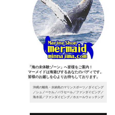
「海の未体験ゾーン」へ皆様をご案内！
マーメイドは海遊びするあなたのバディです。
皆様のお越しを心よりお待ちしております。
沖縄の離島・水納島のマリンスポーツ／
ダイビング
／
シュノーケル／
パラセール／
ファンダイビング／
海水浴／
ファンダイビング／
ホエールウォッチング