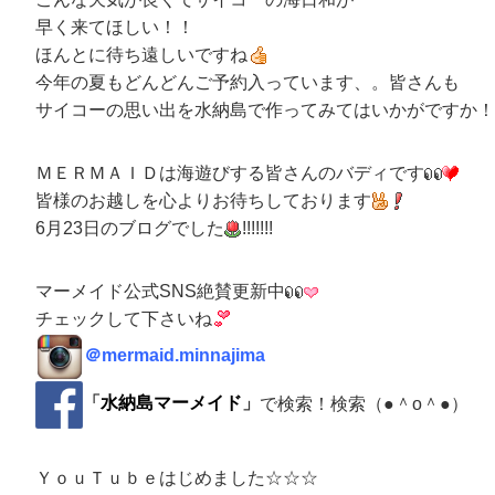
早く来てほしい！！
ほんとに待ち遠しいですね
今年の夏もどんどんご予約入っています、。皆さんも
サイコーの思い出を水納島で作ってみてはいかがですか！
ＭＥＲＭＡＩＤは海遊びする皆さんのバディです
皆様のお越しを心よりお待ちしております
6月23日のブログでした
!!!!!!!
マーメイド公式SNS絶賛更新中
チェックして下さいね
＠
mermaid.minnajima
「
水納島マーメイド
」
で検索！検索（●＾o＾●）
ＹｏｕＴｕｂｅはじめました☆☆☆