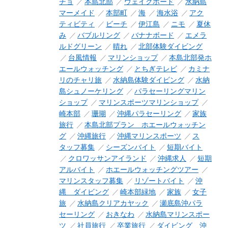
チョ
本島北部
ウェイクボード
水納島
マーメイド
本部町
海
海水浴
アク
ティビティ
ビーチ
伊江島
ニモ
夏休
み
バブルリング
バナナボード
エメラ
ルドグリーン
晴れ
北部体験ダイビング
台風情報
マリンショップ
本島北部発ホ
エールウォッチング
とちぎテレビ
カミナ
リのチャリ旅
水納島体験ダイビング
水納
島シュノーケリング
パラセーリングマリン
ショップ
マリンスポーツマリンショップ
崎本部
珊瑚
沖縄パラセーリング
家族
旅行
本島北部プラン ホエールウォッチン
グ
沖縄旅行
沖縄マリンスポーツ
ス
タッフ募集
シーズンバイト
短期バイト
クロワッサンアイランド
沖縄求人
短期
アルバイト
ホエールウォッチングツアー
マリンスタッフ募集
リゾートバイト
沖
縄 ダイビング
崎本部緑地
家族
女子
旅
水納島クリアカヤック
瀬底島沖パラ
セーリング
おきなわ
水納島マリンスポー
ツ
社員旅行
卒業旅行
ダイビング 沖