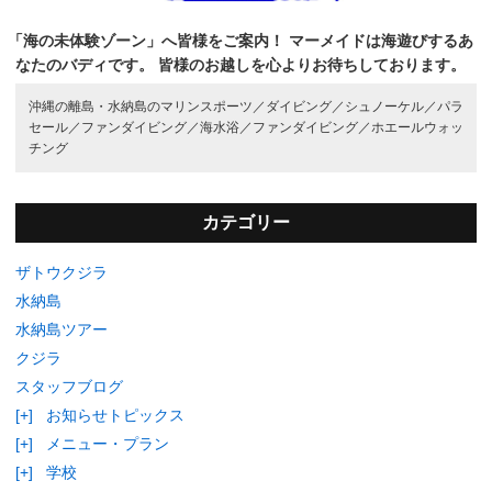
「海の未体験ゾーン」へ皆様をご案内！
マーメイドは海遊びするあ
なたのバディです。
皆様のお越しを心よりお待ちしております。
沖縄の離島・水納島のマリンスポーツ／
ダイビング／
シュノーケル／
パラ
セール／
ファンダイビング／
海水浴／
ファンダイビング／
ホエールウォッ
チング
カテゴリー
ザトウクジラ
水納島
水納島ツアー
クジラ
スタッフブログ
[+]
お知らせトピックス
[+]
メニュー・プラン
[+]
学校