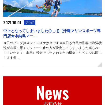
2021.10.01
ブログ
中止となってしまいました((+_+))【沖縄マリンスポーツ専
門店★水納島マー…
今日のブログ担当シュンスケは☺です☺本日も台風の影響で海洋状
況が非常に悪くてツアー中止の方が決定してしまいました楽しみに
していた方々、非常に残念でしたよねまたの機会にリベンジお願い
します天…