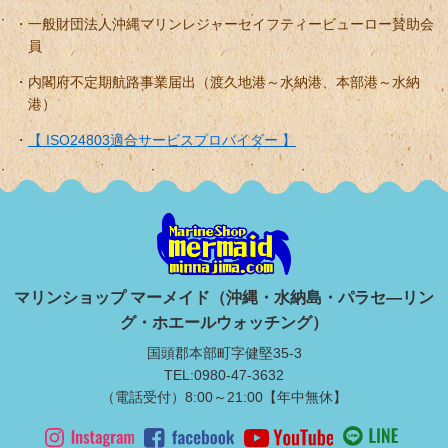
一般財団法人沖縄マリンレジャーセイフティービューロー賛助会
員
内閣府不定期航路事業届出（渡久地港～水納港、本部港～水納
港）
【 ISO24803適合サービスプロバイダー 】
マリンショップ マーメイド（沖縄・水納島・パラセ―リン
グ・ホエールウォッチング）
国頭郡本部町字健堅35-3
TEL:0980-47-3632
（電話受付）8:00～21:00【年中無休】