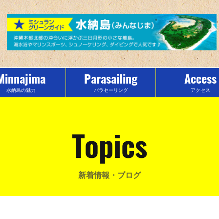
Minnajima
Parasailing
Access
水納島の魅力
パラセーリング
アクセス
Topics
新着情報・ブログ