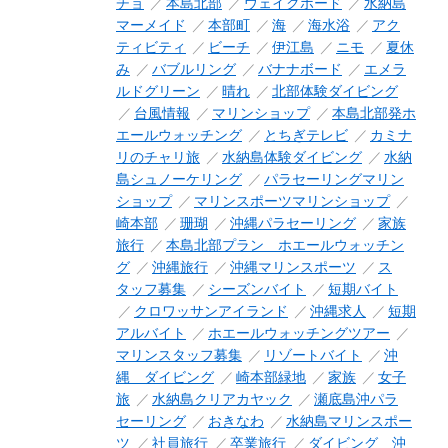
チョ
本島北部
ウェイクボード
水納島
マーメイド
本部町
海
海水浴
アク
ティビティ
ビーチ
伊江島
ニモ
夏休
み
バブルリング
バナナボード
エメラ
ルドグリーン
晴れ
北部体験ダイビング
台風情報
マリンショップ
本島北部発ホ
エールウォッチング
とちぎテレビ
カミナ
リのチャリ旅
水納島体験ダイビング
水納
島シュノーケリング
パラセーリングマリン
ショップ
マリンスポーツマリンショップ
崎本部
珊瑚
沖縄パラセーリング
家族
旅行
本島北部プラン ホエールウォッチン
グ
沖縄旅行
沖縄マリンスポーツ
ス
タッフ募集
シーズンバイト
短期バイト
クロワッサンアイランド
沖縄求人
短期
アルバイト
ホエールウォッチングツアー
マリンスタッフ募集
リゾートバイト
沖
縄 ダイビング
崎本部緑地
家族
女子
旅
水納島クリアカヤック
瀬底島沖パラ
セーリング
おきなわ
水納島マリンスポー
ツ
社員旅行
卒業旅行
ダイビング 沖