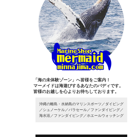
「海の未体験ゾーン」へ皆様をご案内！
マーメイドは海遊びするあなたのバディです。
皆様のお越しを心よりお待ちしております。
沖縄の離島・水納島のマリンスポーツ／
ダイビング
／
シュノーケル／
パラセール／
ファンダイビング／
海水浴／
ファンダイビング／
ホエールウォッチング