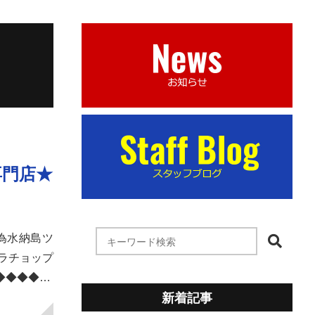
専門店★
為水納島ツ
ラチョップ
◆◆◆◆…
新着記事