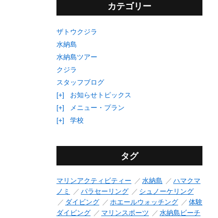
カテゴリー
ザトウクジラ
水納島
水納島ツアー
クジラ
スタッフブログ
[+]
お知らせトピックス
[+]
メニュー・プラン
[+]
学校
タグ
マリンアクティビティー
水納島
ハマクマ
ノミ
パラセーリング
シュノーケリング
ダイビング
ホエールウォッチング
体験
ダイビング
マリンスポーツ
水納島ビーチ