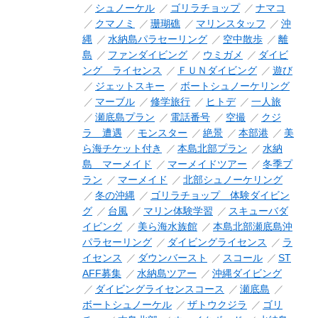
シュノーケル
ゴリラチョップ
ナマコ
クマノミ
珊瑚礁
マリンスタッフ
沖
縄
水納島パラセーリング
空中散歩
離
島
ファンダイビング
ウミガメ
ダイビ
ング ライセンス
ＦＵＮダイビング
遊び
ジェットスキー
ボートシュノーケリング
マーブル
修学旅行
ヒトデ
一人旅
瀬底島プラン
電話番号
空撮
クジ
ラ 遭遇
モンスター
絶景
本部港
美
ら海チケット付き
本島北部プラン
水納
島 マーメイド
マーメイドツアー
冬季プ
ラン
マーメイド
北部シュノーケリング
冬の沖縄
ゴリラチョップ 体験ダイビン
グ
台風
マリン体験学習
スキューバダ
イビング
美ら海水族館
本島北部瀬底島沖
パラセーリング
ダイビングライセンス
ラ
イセンス
ダウンバースト
スコール
ST
AFF募集
水納島ツアー
沖縄ダイビング
ダイビングライセンスコース
瀬底島
ボートシュノーケル
ザトウクジラ
ゴリ