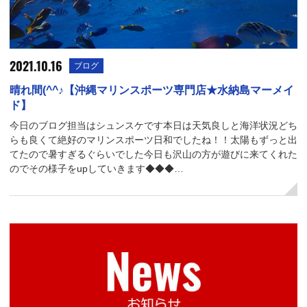
2021.10.16
ブログ
晴れ間(^^♪【沖縄マリンスポーツ専門店★水納島マーメイ
ド】
今日のブログ担当はシュンスケです本日は天気良しと海洋状況どち
らも良くて絶好のマリンスポーツ日和でしたね！！太陽もずっと出
てたので暑すぎるぐらいでした今日も沢山の方が遊びに来てくれた
のでその様子をupしていきます◆◆◆…