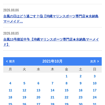
2026.08.06
台風の日はどう過ごす？🤔【沖縄マリンスポーツ専門店★水納島
マーメイド…
2026.08.05
台風13号接近中🌀【沖縄マリンスポーツ専門店★水納島マーメイ
ド】
2021年10月
前月
次月
月
火
水
木
金
土
日
1
2
3
4
5
6
7
8
9
10
11
12
13
14
15
16
17
18
19
20
21
22
23
24
25
26
27
28
29
30
31