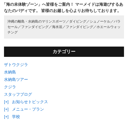
「海の未体験ゾーン」へ皆様をご案内！
マーメイドは海遊びするあ
なたのバディです。
皆様のお越しを心よりお待ちしております。
沖縄の離島・水納島のマリンスポーツ／
ダイビング／
シュノーケル／
パラ
セール／
ファンダイビング／
海水浴／
ファンダイビング／
ホエールウォッ
チング
カテゴリー
ザトウクジラ
水納島
水納島ツアー
クジラ
スタッフブログ
[+]
お知らせトピックス
[+]
メニュー・プラン
[+]
学校