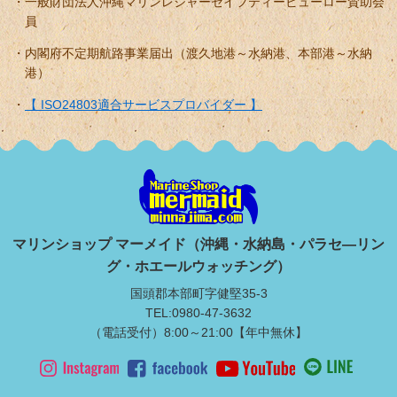
一般財団法人沖縄マリンレジャーセイフティービューロー賛助会
員
内閣府不定期航路事業届出（渡久地港～水納港、本部港～水納
港）
【 ISO24803適合サービスプロバイダー 】
マリンショップ マーメイド（沖縄・水納島・パラセ―リン
グ・ホエールウォッチング）
国頭郡本部町字健堅35-3
TEL:0980-47-3632
（電話受付）8:00～21:00【年中無休】