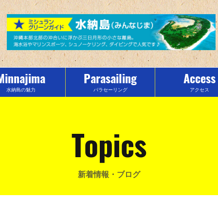
Minnajima
Parasailing
Access
水納島の魅力
パラセーリング
アクセス
Topics
新着情報・ブログ