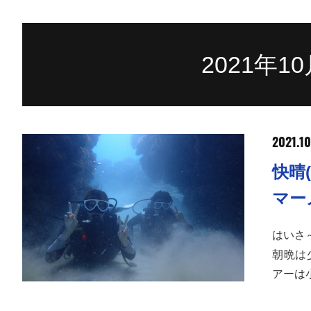
2021年
2021.10
快晴
マー
はいさ
朝晩は
アーは