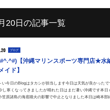
10月20日の記事一覧
.20
ブログ
(#^.^#)【沖縄マリンスポーツ専門店★水
メイド】
～い今日のBlogはタカシが担当します今日は天気が良かったで
少し寒くなってきましたが晴れた日はまだ暑い沖縄です本日
小笠原諸島の海底噴火の影響で中止となりました本日は崎本部