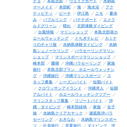
チョ
本島北部
ウェイクボード
水納島
マーメイド
本部町
海
海水浴
アク
ティビティ
ビーチ
伊江島
ニモ
夏休
み
バブルリング
バナナボード
エメラ
ルドグリーン
晴れ
北部体験ダイビング
台風情報
マリンショップ
本島北部発ホ
エールウォッチング
とちぎテレビ
カミナ
リのチャリ旅
水納島体験ダイビング
水納
島シュノーケリング
パラセーリングマリン
ショップ
マリンスポーツマリンショップ
崎本部
珊瑚
沖縄パラセーリング
家族
旅行
本島北部プラン ホエールウォッチン
グ
沖縄旅行
沖縄マリンスポーツ
ス
タッフ募集
シーズンバイト
短期バイト
クロワッサンアイランド
沖縄求人
短期
アルバイト
ホエールウォッチングツアー
マリンスタッフ募集
リゾートバイト
沖
縄 ダイビング
崎本部緑地
家族
女子
旅
水納島クリアカヤック
瀬底島沖パラ
セーリング
おきなわ
水納島マリンスポー
ツ
社員旅行
卒業旅行
ダイビング 沖