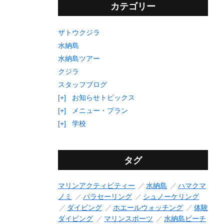
カテゴリー
ザトウクジラ
水納島
水納島ツアー
クジラ
スタッフブログ
[+]
お知らせトピックス
[+]
メニュー・プラン
[+]
学校
タグ
マリンアクティビティー
水納島
ハマクマ
ノミ
パラセーリング
シュノーケリング
ダイビング
ホエールウォッチング
体験
ダイビング
マリンスポーツ
水納島ビーチ