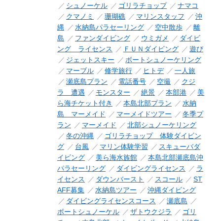
シュノーケル
ゴリラチョップ
ナマコ
クマノミ
珊瑚礁
マリンスタッフ
沖
縄
水納島パラセーリング
空中散歩
離
島
ファンダイビング
ウミガメ
ダイビ
ング ライセンス
ＦＵＮダイビング
遊び
ジェットスキー
ボートシュノーケリング
マーブル
修学旅行
ヒトデ
一人旅
瀬底島プラン
電話番号
空撮
クジ
ラ 遭遇
モンスター
絶景
本部港
美
ら海チケット付き
本島北部プラン
水納
島 マーメイド
マーメイドツアー
冬季プ
ラン
マーメイド
北部シュノーケリング
冬の沖縄
ゴリラチョップ 体験ダイビン
グ
台風
マリン体験学習
スキューバダ
イビング
美ら海水族館
本島北部瀬底島沖
パラセーリング
ダイビングライセンス
ラ
イセンス
ダウンバースト
スコール
ST
AFF募集
水納島ツアー
沖縄ダイビング
ダイビングライセンスコース
瀬底島
ボートシュノーケル
ザトウクジラ
ゴリ