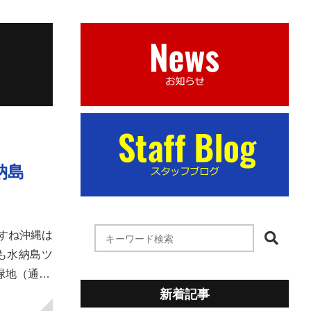
納島
すね沖縄は
も水納島ツ
緑地（通…
新着記事