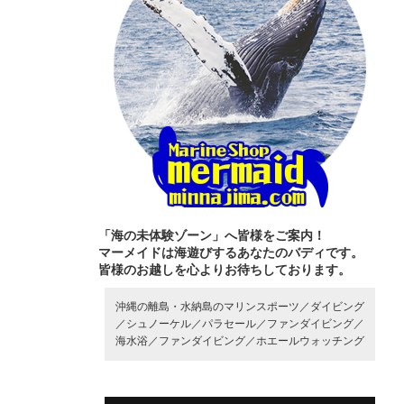
「海の未体験ゾーン」へ皆様をご案内！
マーメイドは海遊びするあなたのバディです。
皆様のお越しを心よりお待ちしております。
沖縄の離島・水納島のマリンスポーツ／
ダイビング
／
シュノーケル／
パラセール／
ファンダイビング／
海水浴／
ファンダイビング／
ホエールウォッチング