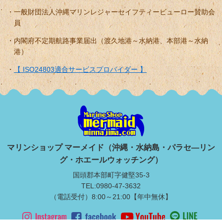
一般財団法人沖縄マリンレジャーセイフティービューロー賛助会
員
内閣府不定期航路事業届出（渡久地港～水納港、本部港～水納
港）
【 ISO24803適合サービスプロバイダー 】
マリンショップ マーメイド（沖縄・水納島・パラセ―リン
グ・ホエールウォッチング）
国頭郡本部町字健堅35-3
TEL:0980-47-3632
（電話受付）8:00～21:00【年中無休】