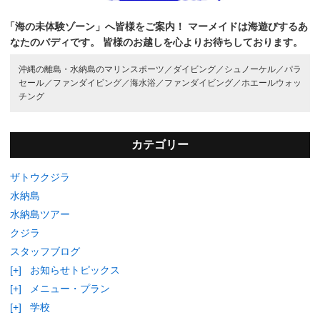
「海の未体験ゾーン」へ皆様をご案内！
マーメイドは海遊びするあ
なたのバディです。
皆様のお越しを心よりお待ちしております。
沖縄の離島・水納島のマリンスポーツ／
ダイビング／
シュノーケル／
パラ
セール／
ファンダイビング／
海水浴／
ファンダイビング／
ホエールウォッ
チング
カテゴリー
ザトウクジラ
水納島
水納島ツアー
クジラ
スタッフブログ
[+]
お知らせトピックス
[+]
メニュー・プラン
[+]
学校