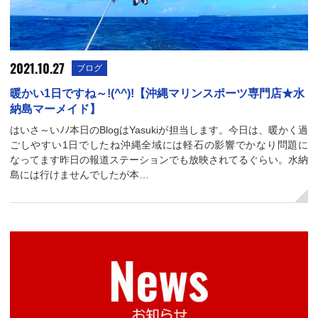
2021.10.27
ブログ
暖かい1日ですね～!(^^)!【沖縄マリンスポーツ専門店★水
納島マーメイド】
はいさ～いﾉﾉ本日のBlogはYasukiが担当します。今日は、暖かく過
ごしやすい1日でしたね沖縄全域には軽石の影響でかなり問題に
なってます昨日の報道ステーションでも放映されてるぐらい。水納
島には行けませんでしたが本…