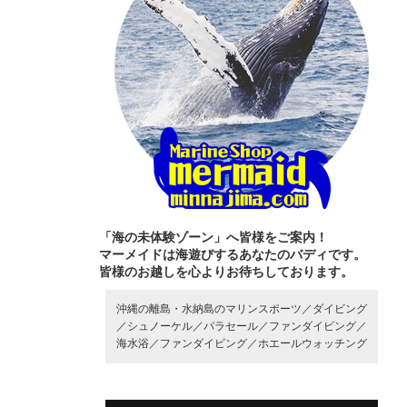
「海の未体験ゾーン」へ皆様をご案内！
マーメイドは海遊びするあなたのバディです。
皆様のお越しを心よりお待ちしております。
沖縄の離島・水納島のマリンスポーツ／
ダイビング
／
シュノーケル／
パラセール／
ファンダイビング／
海水浴／
ファンダイビング／
ホエールウォッチング