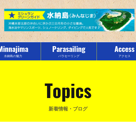
Minnajima
Parasailing
Access
水納島の魅力
パラセーリング
アクセス
Topics
新着情報・ブログ