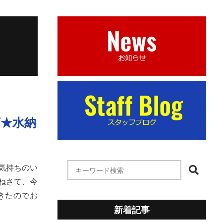
店★水納
気持ちのい
ねさて、今
きたのでお
新着記事