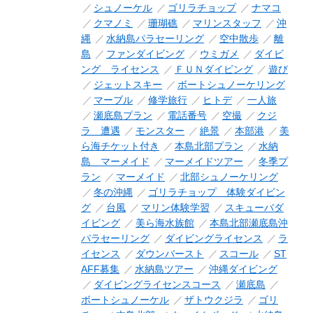
シュノーケル
ゴリラチョップ
ナマコ
クマノミ
珊瑚礁
マリンスタッフ
沖
縄
水納島パラセーリング
空中散歩
離
島
ファンダイビング
ウミガメ
ダイビ
ング ライセンス
ＦＵＮダイビング
遊び
ジェットスキー
ボートシュノーケリング
マーブル
修学旅行
ヒトデ
一人旅
瀬底島プラン
電話番号
空撮
クジ
ラ 遭遇
モンスター
絶景
本部港
美
ら海チケット付き
本島北部プラン
水納
島 マーメイド
マーメイドツアー
冬季プ
ラン
マーメイド
北部シュノーケリング
冬の沖縄
ゴリラチョップ 体験ダイビン
グ
台風
マリン体験学習
スキューバダ
イビング
美ら海水族館
本島北部瀬底島沖
パラセーリング
ダイビングライセンス
ラ
イセンス
ダウンバースト
スコール
ST
AFF募集
水納島ツアー
沖縄ダイビング
ダイビングライセンスコース
瀬底島
ボートシュノーケル
ザトウクジラ
ゴリ