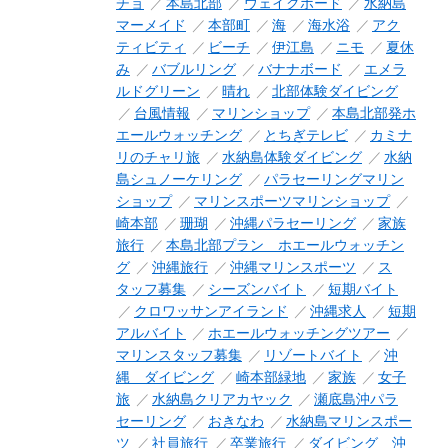
チョ
本島北部
ウェイクボード
水納島
マーメイド
本部町
海
海水浴
アク
ティビティ
ビーチ
伊江島
ニモ
夏休
み
バブルリング
バナナボード
エメラ
ルドグリーン
晴れ
北部体験ダイビング
台風情報
マリンショップ
本島北部発ホ
エールウォッチング
とちぎテレビ
カミナ
リのチャリ旅
水納島体験ダイビング
水納
島シュノーケリング
パラセーリングマリン
ショップ
マリンスポーツマリンショップ
崎本部
珊瑚
沖縄パラセーリング
家族
旅行
本島北部プラン ホエールウォッチン
グ
沖縄旅行
沖縄マリンスポーツ
ス
タッフ募集
シーズンバイト
短期バイト
クロワッサンアイランド
沖縄求人
短期
アルバイト
ホエールウォッチングツアー
マリンスタッフ募集
リゾートバイト
沖
縄 ダイビング
崎本部緑地
家族
女子
旅
水納島クリアカヤック
瀬底島沖パラ
セーリング
おきなわ
水納島マリンスポー
ツ
社員旅行
卒業旅行
ダイビング 沖