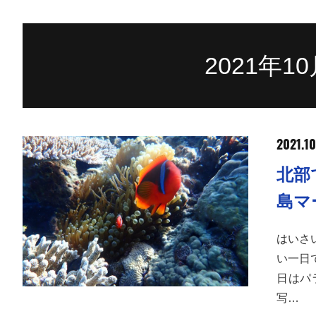
2021年
2021.10
北部
島マ
はいさ
い一日
日はパ
写…