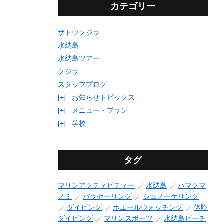
カテゴリー
ザトウクジラ
水納島
水納島ツアー
クジラ
スタッフブログ
[+]
お知らせトピックス
[+]
メニュー・プラン
[+]
学校
タグ
マリンアクティビティー
水納島
ハマクマ
ノミ
パラセーリング
シュノーケリング
ダイビング
ホエールウォッチング
体験
ダイビング
マリンスポーツ
水納島ビーチ