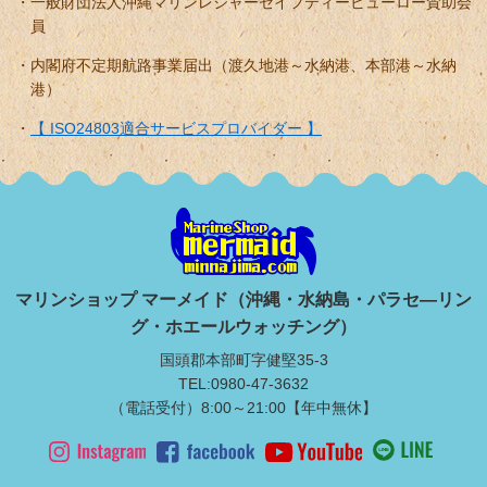
一般財団法人沖縄マリンレジャーセイフティービューロー賛助会
員
内閣府不定期航路事業届出（渡久地港～水納港、本部港～水納
港）
【 ISO24803適合サービスプロバイダー 】
マリンショップ マーメイド（沖縄・水納島・パラセ―リン
グ・ホエールウォッチング）
国頭郡本部町字健堅35-3
TEL:0980-47-3632
（電話受付）8:00～21:00【年中無休】