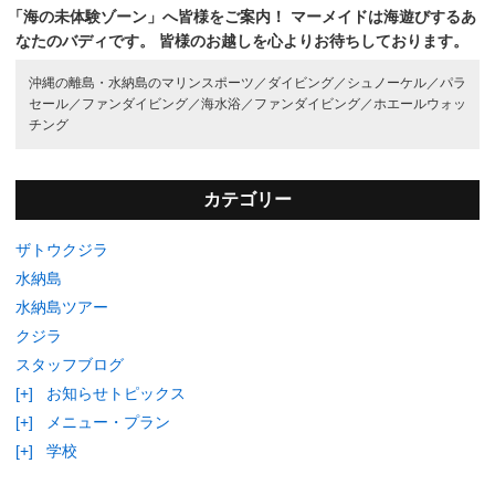
「海の未体験ゾーン」へ皆様をご案内！
マーメイドは海遊びするあ
なたのバディです。
皆様のお越しを心よりお待ちしております。
沖縄の離島・水納島のマリンスポーツ／
ダイビング／
シュノーケル／
パラ
セール／
ファンダイビング／
海水浴／
ファンダイビング／
ホエールウォッ
チング
カテゴリー
ザトウクジラ
水納島
水納島ツアー
クジラ
スタッフブログ
[+]
お知らせトピックス
[+]
メニュー・プラン
[+]
学校