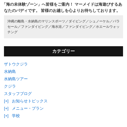
「海の未体験ゾーン」へ皆様をご案内！
マーメイドは海遊びするあ
なたのバディです。
皆様のお越しを心よりお待ちしております。
沖縄の離島・水納島のマリンスポーツ／
ダイビング／
シュノーケル／
パラ
セール／
ファンダイビング／
海水浴／
ファンダイビング／
ホエールウォッ
チング
カテゴリー
ザトウクジラ
水納島
水納島ツアー
クジラ
スタッフブログ
[+]
お知らせトピックス
[+]
メニュー・プラン
[+]
学校