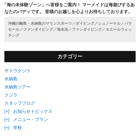
「海の未体験ゾーン」へ皆様をご案内！
マーメイドは海遊びするあ
なたのバディです。
皆様のお越しを心よりお待ちしております。
沖縄の離島・水納島のマリンスポーツ／
ダイビング／
シュノーケル／
パラ
セール／
ファンダイビング／
海水浴／
ファンダイビング／
ホエールウォッ
チング
カテゴリー
ザトウクジラ
水納島
水納島ツアー
クジラ
スタッフブログ
[+]
お知らせトピックス
[+]
メニュー・プラン
[+]
学校