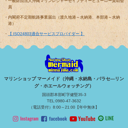
一般財団法人沖縄マリンレジャーセイフティービューロー賛助会
員
内閣府不定期航路事業届出（渡久地港～水納港、本部港～水納
港）
【 ISO24803適合サービスプロバイダー 】
マリンショップ マーメイド（沖縄・水納島・パラセ―リン
グ・ホエールウォッチング）
国頭郡本部町字健堅35-3
TEL:0980-47-3632
（電話受付）8:00～21:00【年中無休】