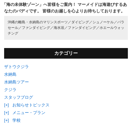
「海の未体験ゾーン」へ皆様をご案内！
マーメイドは海遊びするあ
なたのバディです。
皆様のお越しを心よりお待ちしております。
沖縄の離島・水納島のマリンスポーツ／
ダイビング／
シュノーケル／
パラ
セール／
ファンダイビング／
海水浴／
ファンダイビング／
ホエールウォッ
チング
カテゴリー
ザトウクジラ
水納島
水納島ツアー
クジラ
スタッフブログ
[+]
お知らせトピックス
[+]
メニュー・プラン
[+]
学校