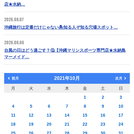
店★水納…
2026.08.07
沖縄旅行は定番だけじゃない🏝️知る人ぞ知る穴場スポット…
2026.08.06
台風の日はどう過ごす？🤔【沖縄マリンスポーツ専門店★水納島
マーメイド…
2021年10月
前月
次月
月
火
水
木
金
土
日
1
2
3
4
5
6
7
8
9
10
11
12
13
14
15
16
17
18
19
20
21
22
23
24
25
26
27
28
29
30
31