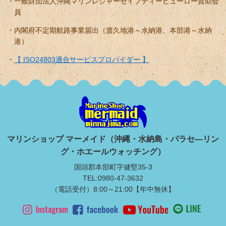
一般財団法人沖縄マリンレジャーセイフティービューロー賛助会
員
内閣府不定期航路事業届出（渡久地港～水納港、本部港～水納
港）
【 ISO24803適合サービスプロバイダー 】
マリンショップ マーメイド（沖縄・水納島・パラセ―リン
グ・ホエールウォッチング）
国頭郡本部町字健堅35-3
TEL:0980-47-3632
（電話受付）8:00～21:00【年中無休】