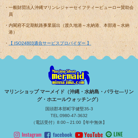
一般財団法人沖縄マリンレジャーセイフティービューロー賛助会
員
内閣府不定期航路事業届出（渡久地港～水納港、本部港～水納
港）
【 ISO24803適合サービスプロバイダー 】
マリンショップ マーメイド（沖縄・水納島・パラセ―リン
グ・ホエールウォッチング）
国頭郡本部町字健堅35-3
TEL:0980-47-3632
（電話受付）8:00～21:00【年中無休】