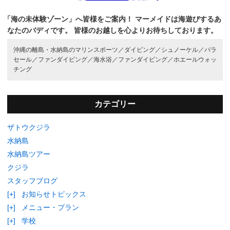
「海の未体験ゾーン」へ皆様をご案内！
マーメイドは海遊びするあ
なたのバディです。
皆様のお越しを心よりお待ちしております。
沖縄の離島・水納島のマリンスポーツ／
ダイビング／
シュノーケル／
パラ
セール／
ファンダイビング／
海水浴／
ファンダイビング／
ホエールウォッ
チング
カテゴリー
ザトウクジラ
水納島
水納島ツアー
クジラ
スタッフブログ
[+]
お知らせトピックス
[+]
メニュー・プラン
[+]
学校