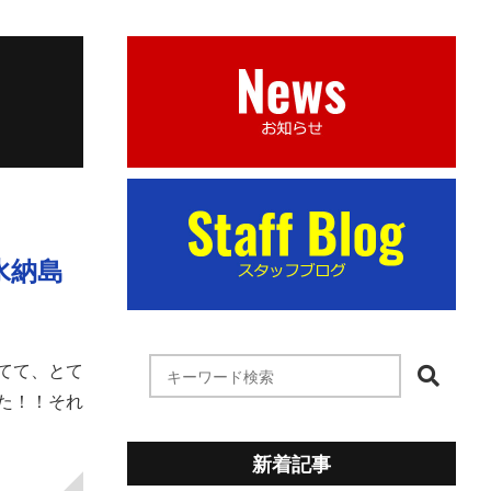
水納島
てて、とて
た！！それ
新着記事