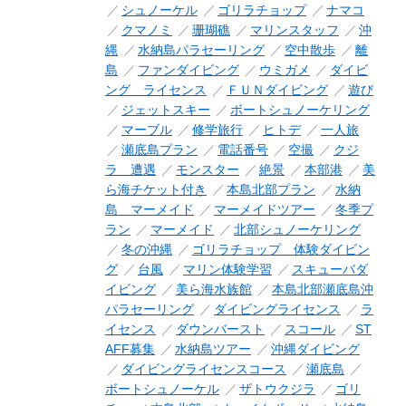
シュノーケル
ゴリラチョップ
ナマコ
クマノミ
珊瑚礁
マリンスタッフ
沖
縄
水納島パラセーリング
空中散歩
離
島
ファンダイビング
ウミガメ
ダイビ
ング ライセンス
ＦＵＮダイビング
遊び
ジェットスキー
ボートシュノーケリング
マーブル
修学旅行
ヒトデ
一人旅
瀬底島プラン
電話番号
空撮
クジ
ラ 遭遇
モンスター
絶景
本部港
美
ら海チケット付き
本島北部プラン
水納
島 マーメイド
マーメイドツアー
冬季プ
ラン
マーメイド
北部シュノーケリング
冬の沖縄
ゴリラチョップ 体験ダイビン
グ
台風
マリン体験学習
スキューバダ
イビング
美ら海水族館
本島北部瀬底島沖
パラセーリング
ダイビングライセンス
ラ
イセンス
ダウンバースト
スコール
ST
AFF募集
水納島ツアー
沖縄ダイビング
ダイビングライセンスコース
瀬底島
ボートシュノーケル
ザトウクジラ
ゴリ