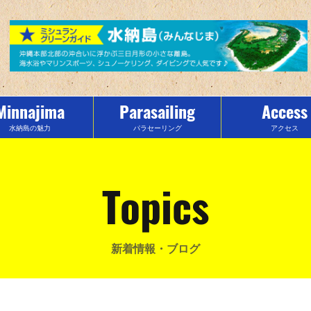
Minnajima
Parasailing
Access
水納島の魅力
パラセーリング
アクセス
Topics
新着情報・ブログ