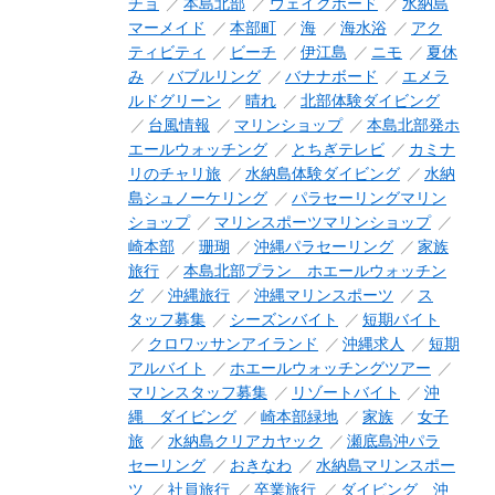
チョ
本島北部
ウェイクボード
水納島
マーメイド
本部町
海
海水浴
アク
ティビティ
ビーチ
伊江島
ニモ
夏休
み
バブルリング
バナナボード
エメラ
ルドグリーン
晴れ
北部体験ダイビング
台風情報
マリンショップ
本島北部発ホ
エールウォッチング
とちぎテレビ
カミナ
リのチャリ旅
水納島体験ダイビング
水納
島シュノーケリング
パラセーリングマリン
ショップ
マリンスポーツマリンショップ
崎本部
珊瑚
沖縄パラセーリング
家族
旅行
本島北部プラン ホエールウォッチン
グ
沖縄旅行
沖縄マリンスポーツ
ス
タッフ募集
シーズンバイト
短期バイト
クロワッサンアイランド
沖縄求人
短期
アルバイト
ホエールウォッチングツアー
マリンスタッフ募集
リゾートバイト
沖
縄 ダイビング
崎本部緑地
家族
女子
旅
水納島クリアカヤック
瀬底島沖パラ
セーリング
おきなわ
水納島マリンスポー
ツ
社員旅行
卒業旅行
ダイビング 沖