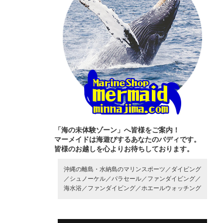
「海の未体験ゾーン」へ皆様をご案内！
マーメイドは海遊びするあなたのバディです。
皆様のお越しを心よりお待ちしております。
沖縄の離島・水納島のマリンスポーツ／
ダイビング
／
シュノーケル／
パラセール／
ファンダイビング／
海水浴／
ファンダイビング／
ホエールウォッチング