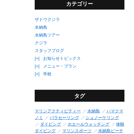
カテゴリー
ザトウクジラ
水納島
水納島ツアー
クジラ
スタッフブログ
[+]
お知らせトピックス
[+]
メニュー・プラン
[+]
学校
タグ
マリンアクティビティー
水納島
ハマクマ
ノミ
パラセーリング
シュノーケリング
ダイビング
ホエールウォッチング
体験
ダイビング
マリンスポーツ
水納島ビーチ