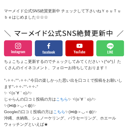
マーメイド公式SNS絶賛更新中 チェックして下さいねＹｏｕＴｕ
ｂｅはじめました☆☆☆
ちょこちょこ更新するのでチェックしてみてくださいヽ(^o^)丿
た
くさんのイイネコメント、フォローお待ちしております！
°˖✧✧˖°°˖✧✧˖°今日の楽しかった思い出を口コミで投稿をお願いし
ます°˖✧✧˖°°˖✧✧˖°
✨ヾ(o´∀｀o)ﾉ✨
じゃらんの口コミ投稿の方は
こちら
✨ヾ(o´∀｀o)ﾉ✨
✨(⋈◍＞◡＜◍)✨
Googleの口コミ投稿の方は
こちら
✨(⋈◍＞◡＜◍)✨
沖縄、水納島、シュノーケリング、パラセーリング、ホエール
ウォッチングといえば★