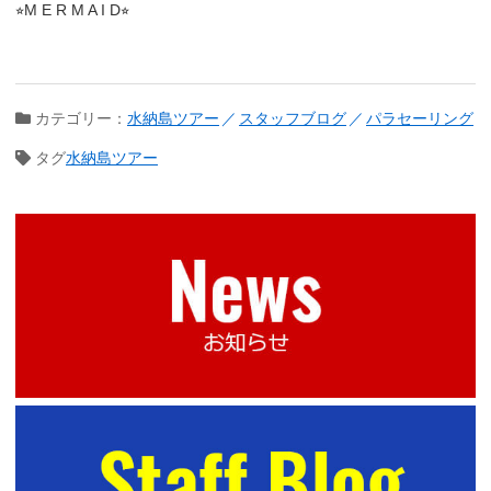
⭐︎M E R M A I D⭐︎
カテゴリー：
水納島ツアー
スタッフブログ
パラセーリング
タグ
水納島ツアー