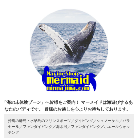
「海の未体験ゾーン」へ皆様をご案内！
マーメイドは海遊びするあ
なたのバディです。
皆様のお越しを心よりお待ちしております。
沖縄の離島・水納島のマリンスポーツ／
ダイビング／
シュノーケル／
パラ
セール／
ファンダイビング／
海水浴／
ファンダイビング／
ホエールウォッ
チング