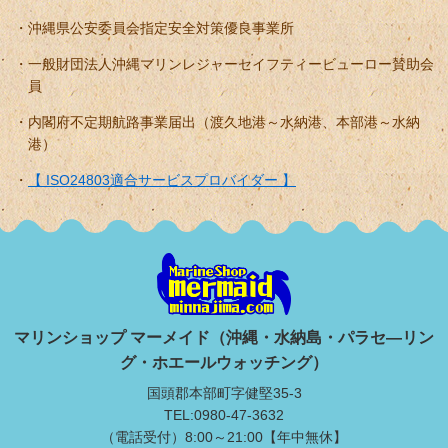
沖縄県公安委員会指定安全対策優良事業所
一般財団法人沖縄マリンレジャーセイフティービューロー賛助会
員
内閣府不定期航路事業届出（渡久地港～水納港、本部港～水納
港）
【 ISO24803適合サービスプロバイダー 】
マリンショップ マーメイド（沖縄・水納島・パラセ―リン
グ・ホエールウォッチング）
国頭郡本部町字健堅35-3
TEL:0980-47-3632
（電話受付）8:00～21:00【年中無休】