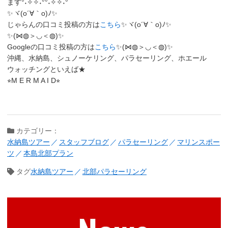
ます°˖✧✧˖°°˖✧✧˖°
✨ヾ(o´∀｀o)ﾉ✨
じゃらんの口コミ投稿の方は
こちら
✨ヾ(o´∀｀o)ﾉ✨
✨(⋈◍＞◡＜◍)✨
Googleの口コミ投稿の方は
こちら
✨(⋈◍＞◡＜◍)✨
沖縄、水納島、シュノーケリング、パラセーリング、ホエール
ウォッチングといえば★
⭐︎M E R M A I D⭐︎
カテゴリー：
水納島ツアー
スタッフブログ
パラセーリング
マリンスポー
ツ
本島北部プラン
タグ
水納島ツアー
北部パラセーリング