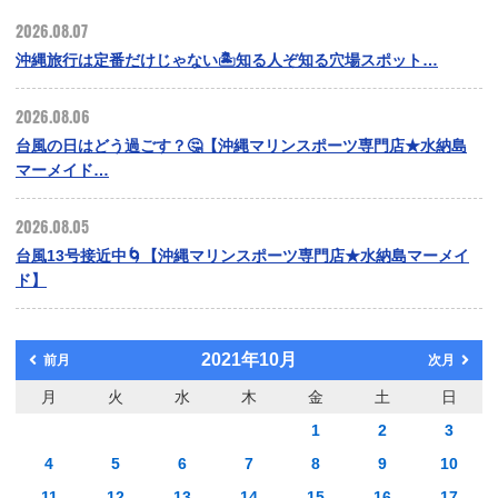
2026.08.07
沖縄旅行は定番だけじゃない🏝️知る人ぞ知る穴場スポット…
2026.08.06
台風の日はどう過ごす？🤔【沖縄マリンスポーツ専門店★水納島
マーメイド…
2026.08.05
台風13号接近中🌀【沖縄マリンスポーツ専門店★水納島マーメイ
ド】
2021年10月
前月
次月
月
火
水
木
金
土
日
1
2
3
4
5
6
7
8
9
10
11
12
13
14
15
16
17