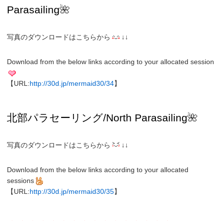
Parasailing
🌺
写真のダウンロードはこちらから
↓↓
Download from the below links according to your allocated session
【URL:
http://30d.jp/mermaid30/34
】
北部パラセーリング
/North
Parasailing
🌺
写真のダウンロードはこちらから
↓↓
Download from the below links according to your allocated
sessions
【URL:
http://30d.jp/mermaid30/35
】