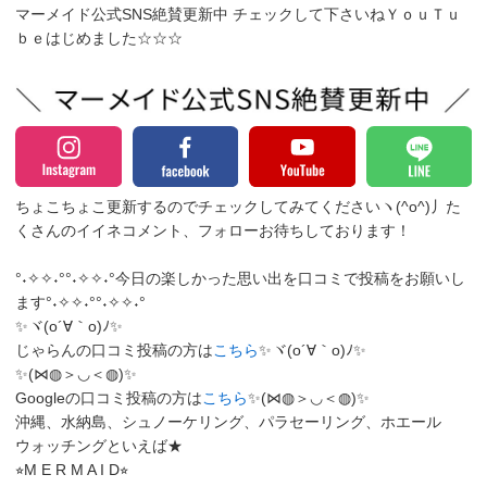
マーメイド公式SNS絶賛更新中 チェックして下さいねＹｏｕＴｕ
ｂｅはじめました☆☆☆
ちょこちょこ更新するのでチェックしてみてくださいヽ(^o^)丿
た
くさんのイイネコメント、フォローお待ちしております！
°˖✧✧˖°°˖✧✧˖°今日の楽しかった思い出を口コミで投稿をお願いし
ます°˖✧✧˖°°˖✧✧˖°
✨ヾ(o´∀｀o)ﾉ✨
じゃらんの口コミ投稿の方は
こちら
✨ヾ(o´∀｀o)ﾉ✨
✨(⋈◍＞◡＜◍)✨
Googleの口コミ投稿の方は
こちら
✨(⋈◍＞◡＜◍)✨
沖縄、水納島、シュノーケリング、パラセーリング、ホエール
ウォッチングといえば★
⭐︎M E R M A I D⭐︎