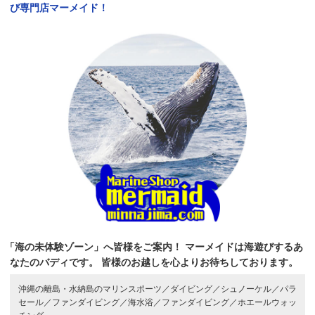
び専門店マーメイド！
「海の未体験ゾーン」へ皆様をご案内！
マーメイドは海遊びするあ
なたのバディです。
皆様のお越しを心よりお待ちしております。
沖縄の離島・水納島のマリンスポーツ／
ダイビング／
シュノーケル／
パラ
セール／
ファンダイビング／
海水浴／
ファンダイビング／
ホエールウォッ