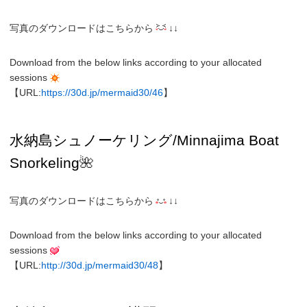
写真のダウンロードはこちらから
↓↓
Download from the below links according to your allocated
sessions
【URL:
https://30d.jp/mermaid30/46
】
水納島
シュノーケリング/
Minnajima
Boat
Snorkeling
🌺
写真のダウンロードはこちらから
↓↓
Download from the below links according to your allocated
sessions
【URL:
http://30d.jp/mermaid30/48
】