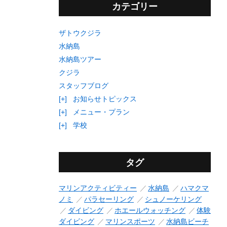
カテゴリー
ザトウクジラ
水納島
水納島ツアー
クジラ
スタッフブログ
[+]
お知らせトピックス
[+]
メニュー・プラン
[+]
学校
タグ
マリンアクティビティー
水納島
ハマクマ
ノミ
パラセーリング
シュノーケリング
ダイビング
ホエールウォッチング
体験
ダイビング
マリンスポーツ
水納島ビーチ