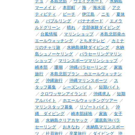
チョ
本島北部
ウェイクボード
水納島
マーメイド
本部町
海
海水浴
アク
ティビティ
ビーチ
伊江島
ニモ
夏休
み
バブルリング
バナナボード
エメラ
ルドグリーン
晴れ
北部体験ダイビング
台風情報
マリンショップ
本島北部発ホ
エールウォッチング
とちぎテレビ
カミナ
リのチャリ旅
水納島体験ダイビング
水納
島シュノーケリング
パラセーリングマリン
ショップ
マリンスポーツマリンショップ
崎本部
珊瑚
沖縄パラセーリング
家族
旅行
本島北部プラン ホエールウォッチン
グ
沖縄旅行
沖縄マリンスポーツ
ス
タッフ募集
シーズンバイト
短期バイト
クロワッサンアイランド
沖縄求人
短期
アルバイト
ホエールウォッチングツアー
マリンスタッフ募集
リゾートバイト
沖
縄 ダイビング
崎本部緑地
家族
女子
旅
水納島クリアカヤック
瀬底島沖パラ
セーリング
おきなわ
水納島マリンスポー
ツ
社員旅行
卒業旅行
ダイビング 沖