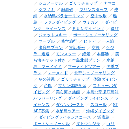
シュノーケル
ゴリラチョップ
ナマコ
クマノミ
珊瑚礁
マリンスタッフ
沖
縄
水納島パラセーリング
空中散歩
離
島
ファンダイビング
ウミガメ
ダイビ
ング ライセンス
ＦＵＮダイビング
遊び
ジェットスキー
ボートシュノーケリング
マーブル
修学旅行
ヒトデ
一人旅
瀬底島プラン
電話番号
空撮
クジ
ラ 遭遇
モンスター
絶景
本部港
美
ら海チケット付き
本島北部プラン
水納
島 マーメイド
マーメイドツアー
冬季プ
ラン
マーメイド
北部シュノーケリング
冬の沖縄
ゴリラチョップ 体験ダイビン
グ
台風
マリン体験学習
スキューバダ
イビング
美ら海水族館
本島北部瀬底島沖
パラセーリング
ダイビングライセンス
ラ
イセンス
ダウンバースト
スコール
ST
AFF募集
水納島ツアー
沖縄ダイビング
ダイビングライセンスコース
瀬底島
ボートシュノーケル
ザトウクジラ
ゴリ