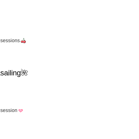
 sessions
iling
🌺
 session