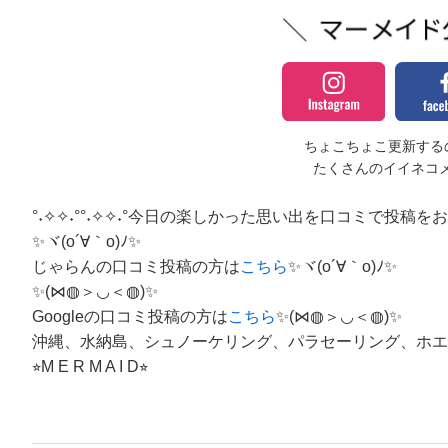
ちょこちょこ更新するの
たくさんのイイネコ
°˖✧✧˖°°˖✧✧˖°今日の楽しかった思い出を口コミで投稿をお願い
✨ヾ(o´∀｀o)ﾉ✨
じゃらんの口コミ投稿の方は
こちら
✨ヾ(o´∀｀o)ﾉ✨
✨(⋈◍＞◡＜◍)✨
Googleの口コミ投稿の方は
こちら
✨(⋈◍＞◡＜◍)✨
沖縄、水納島、シュノーケリング、パラセーリング、ホエ
⭐︎M E R M A I D⭐︎