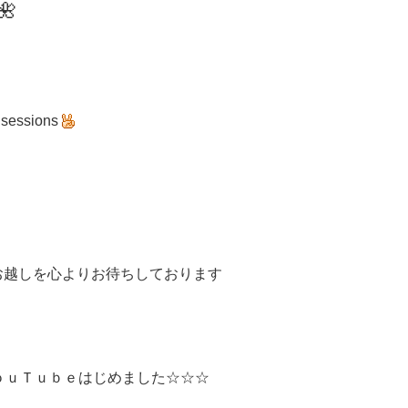
🌺
 sessions
お越しを心よりお待ちしております
ｏｕＴｕｂｅはじめました☆☆☆