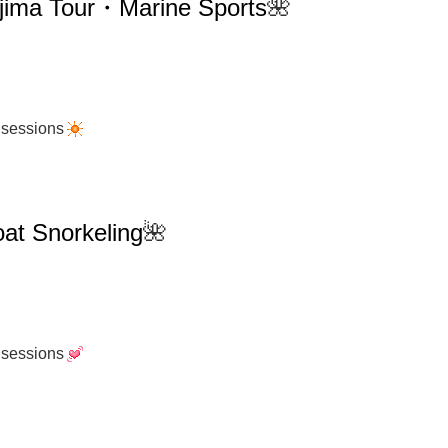
ima
Tour・Marine Sports
🌺
 sessions
at Snorkeling
🌺
 sessions