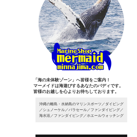
「海の未体験ゾーン」へ皆様をご案内！
マーメイドは海遊びするあなたのバディです。
皆様のお越しを心よりお待ちしております。
沖縄の離島・水納島のマリンスポーツ／
ダイビング
／
シュノーケル／
パラセール／
ファンダイビング／
海水浴／
ファンダイビング／
ホエールウォッチング