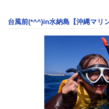
台風前(*^^)in水納島【沖縄