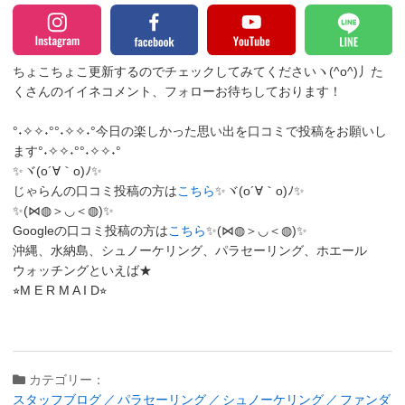
ちょこちょこ更新するのでチェックしてみてくださいヽ(^o^)丿
た
くさんのイイネコメント、フォローお待ちしております！
°˖✧✧˖°°˖✧✧˖°今日の楽しかった思い出を口コミで投稿をお願いし
ます°˖✧✧˖°°˖✧✧˖°
✨ヾ(o´∀｀o)ﾉ✨
じゃらんの口コミ投稿の方は
こちら
✨ヾ(o´∀｀o)ﾉ✨
✨(⋈◍＞◡＜◍)✨
Googleの口コミ投稿の方は
こちら
✨(⋈◍＞◡＜◍)✨
沖縄、水納島、シュノーケリング、パラセーリング、ホエール
ウォッチングといえば★
⭐︎M E R M A I D⭐︎
カテゴリー：
スタッフブログ
パラセーリング
シュノーケリング
ファンダ