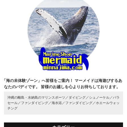
「海の未体験ゾーン」へ皆様をご案内！
マーメイドは海遊びするあ
なたのバディです。
皆様のお越しを心よりお待ちしております。
沖縄の離島・水納島のマリンスポーツ／
ダイビング／
シュノーケル／
パラ
セール／
ファンダイビング／
海水浴／
ファンダイビング／
ホエールウォッ
チング