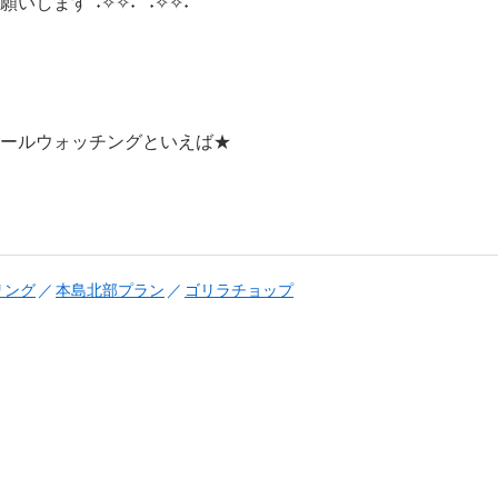
します°˖✧✧˖°°˖✧✧˖°
ールウォッチングといえば★
リング
本島北部プラン
ゴリラチョップ