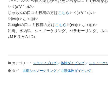
°˖✧✧˖°°˖✧✧˖°今日の楽しかった思い出を口コミで投稿をお願い
✨ヾ(o´∀｀o)ﾉ✨
じゃらんの口コミ投稿の方は
こちら
✨ヾ(o´∀｀o)ﾉ✨
✨(⋈◍＞◡＜◍)✨
Googleの口コミ投稿の方は
こちら
✨(⋈◍＞◡＜◍)✨
沖縄、水納島、シュノーケリング、パラセーリング、ホエ
⭐︎M E R M A I D⭐︎
カテゴリー：
スタッフブログ
体験ダイビング
シュノーケ
タグ
北部シュノーケリング
北部体験ダイビング