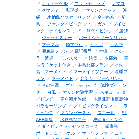
シュノーケル
ゴリラチョップ
ナマコ
クマノミ
珊瑚礁
マリンスタッフ
沖
縄
水納島パラセーリング
空中散歩
離
島
ファンダイビング
ウミガメ
ダイビ
ング ライセンス
ＦＵＮダイビング
遊び
ジェットスキー
ボートシュノーケリング
マーブル
修学旅行
ヒトデ
一人旅
瀬底島プラン
電話番号
空撮
クジ
ラ 遭遇
モンスター
絶景
本部港
美
ら海チケット付き
本島北部プラン
水納
島 マーメイド
マーメイドツアー
冬季プ
ラン
マーメイド
北部シュノーケリング
冬の沖縄
ゴリラチョップ 体験ダイビン
グ
台風
マリン体験学習
スキューバダ
イビング
美ら海水族館
本島北部瀬底島沖
パラセーリング
ダイビングライセンス
ラ
イセンス
ダウンバースト
スコール
ST
AFF募集
水納島ツアー
沖縄ダイビング
ダイビングライセンスコース
瀬底島
ボートシュノーケル
ザトウクジラ
ゴリ