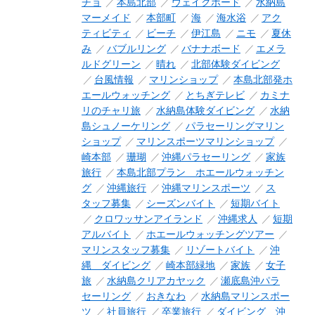
チョ
本島北部
ウェイクボード
水納島
マーメイド
本部町
海
海水浴
アク
ティビティ
ビーチ
伊江島
ニモ
夏休
み
バブルリング
バナナボード
エメラ
ルドグリーン
晴れ
北部体験ダイビング
台風情報
マリンショップ
本島北部発ホ
エールウォッチング
とちぎテレビ
カミナ
リのチャリ旅
水納島体験ダイビング
水納
島シュノーケリング
パラセーリングマリン
ショップ
マリンスポーツマリンショップ
崎本部
珊瑚
沖縄パラセーリング
家族
旅行
本島北部プラン ホエールウォッチン
グ
沖縄旅行
沖縄マリンスポーツ
ス
タッフ募集
シーズンバイト
短期バイト
クロワッサンアイランド
沖縄求人
短期
アルバイト
ホエールウォッチングツアー
マリンスタッフ募集
リゾートバイト
沖
縄 ダイビング
崎本部緑地
家族
女子
旅
水納島クリアカヤック
瀬底島沖パラ
セーリング
おきなわ
水納島マリンスポー
ツ
社員旅行
卒業旅行
ダイビング 沖