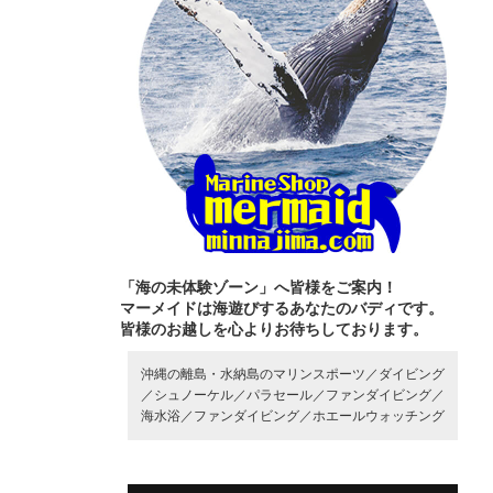
「海の未体験ゾーン」へ皆様をご案内！
マーメイドは海遊びするあなたのバディです。
皆様のお越しを心よりお待ちしております。
沖縄の離島・水納島のマリンスポーツ／
ダイビング
／
シュノーケル／
パラセール／
ファンダイビング／
海水浴／
ファンダイビング／
ホエールウォッチング