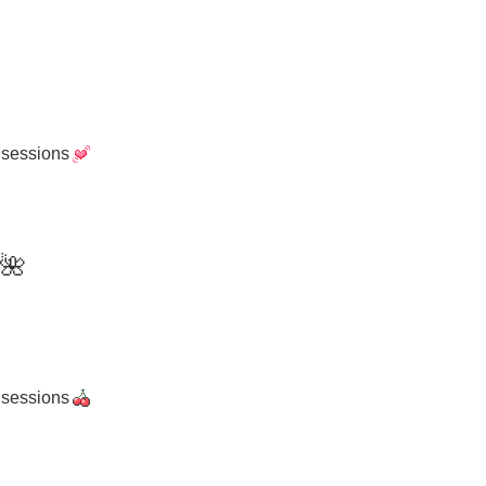
 sessions
🌺
 sessions