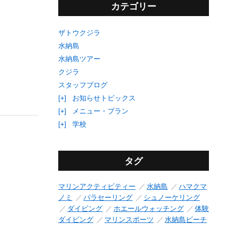
カテゴリー
ザトウクジラ
水納島
水納島ツアー
クジラ
スタッフブログ
[+]
お知らせトピックス
[+]
メニュー・プラン
[+]
学校
タグ
マリンアクティビティー
水納島
ハマクマ
ノミ
パラセーリング
シュノーケリング
ダイビング
ホエールウォッチング
体験
ダイビング
マリンスポーツ
水納島ビーチ