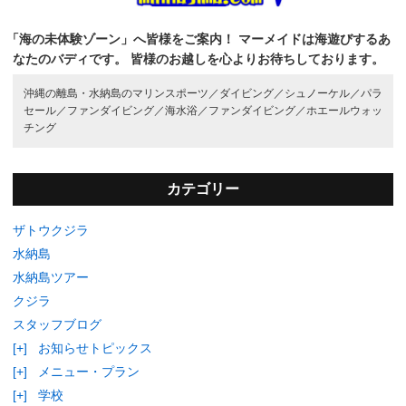
「海の未体験ゾーン」へ皆様をご案内！
マーメイドは海遊びするあ
なたのバディです。
皆様のお越しを心よりお待ちしております。
沖縄の離島・水納島のマリンスポーツ／
ダイビング／
シュノーケル／
パラ
セール／
ファンダイビング／
海水浴／
ファンダイビング／
ホエールウォッ
チング
カテゴリー
ザトウクジラ
水納島
水納島ツアー
クジラ
スタッフブログ
[+]
お知らせトピックス
[+]
メニュー・プラン
[+]
学校