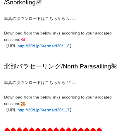
/Snorkeling
🌺
写真のダウンロードはこちらから
↓↓
Download from the below links according to your allocated
sessions
【URL:
http://30d.jp/mermaid30/118
】
北部パラセーリング
/North
Parasailing
🌺
写真のダウンロードはこちらから
↓↓
Download from the below links according to your allocated
sessions
【URL:
http://30d.jp/mermaid30/117
】
◆◆◆◆◆◆◆◆◆◆◆◆◆◆◆◆