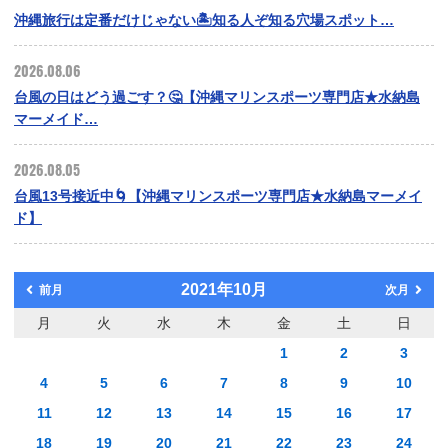
沖縄旅行は定番だけじゃない🏝️知る人ぞ知る穴場スポット…
2026.08.06
台風の日はどう過ごす？🤔【沖縄マリンスポーツ専門店★水納島
マーメイド…
2026.08.05
台風13号接近中🌀【沖縄マリンスポーツ専門店★水納島マーメイ
ド】
2021年10月
前月
次月
月
火
水
木
金
土
日
1
2
3
4
5
6
7
8
9
10
11
12
13
14
15
16
17
18
19
20
21
22
23
24