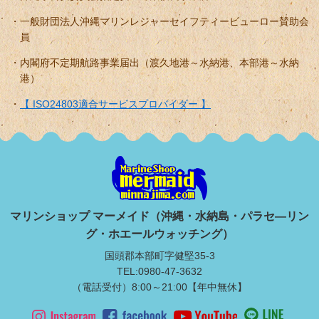
一般財団法人沖縄マリンレジャーセイフティービューロー賛助会
員
内閣府不定期航路事業届出（渡久地港～水納港、本部港～水納
港）
【 ISO24803適合サービスプロバイダー 】
マリンショップ マーメイド（沖縄・水納島・パラセ―リン
グ・ホエールウォッチング）
国頭郡本部町字健堅35-3
TEL:0980-47-3632
（電話受付）8:00～21:00【年中無休】