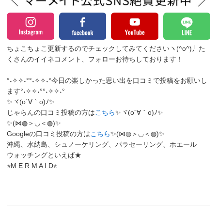
ちょこちょこ更新するのでチェックしてみてくださいヽ(^o^)丿
た
くさんのイイネコメント、フォローお待ちしております！
°˖✧✧˖°°˖✧✧˖°今日の楽しかった思い出を口コミで投稿をお願いし
ます°˖✧✧˖°°˖✧✧˖°
✨ヾ(o´∀｀o)ﾉ✨
じゃらんの口コミ投稿の方は
こちら
✨ヾ(o´∀｀o)ﾉ✨
✨(⋈◍＞◡＜◍)✨
Googleの口コミ投稿の方は
こちら
✨(⋈◍＞◡＜◍)✨
沖縄、水納島、シュノーケリング、パラセーリング、ホエール
ウォッチングといえば★
⭐︎M E R M A I D⭐︎