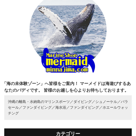
「海の未体験ゾーン」へ皆様をご案内！
マーメイドは海遊びするあ
なたのバディです。
皆様のお越しを心よりお待ちしております。
沖縄の離島・水納島のマリンスポーツ／
ダイビング／
シュノーケル／
パラ
セール／
ファンダイビング／
海水浴／
ファンダイビング／
ホエールウォッ
チング
カテゴリー